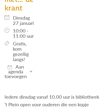
met… de
krant
dinsdag
27 januari
10:00 -
11:00 uur
Gratis,
kom
gezellig
langs!
Aan
agenda
toevoegen
Download ICS
Google Calendar
iCalendar
Office 365
Outlook Live
Iedere dinsdag vanaf 10.00 uur is bibliotheek
’t Plein open voor ouderen die een kopje