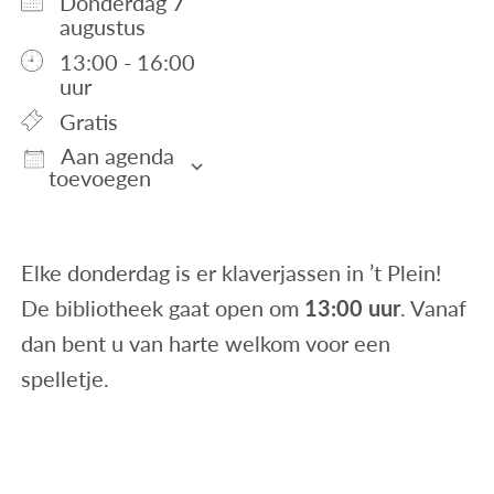
donderdag 7
augustus
13:00 - 16:00
uur
Gratis
Aan agenda
toevoegen
Download ICS
Google Calendar
iCalendar
Office 365
Outlook Live
Elke donderdag is er klaverjassen in ’t Plein!
De bibliotheek gaat open om
13:00 uur
. Vanaf
dan bent u van harte welkom voor een
spelletje.