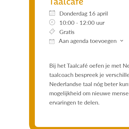
Taalcafé
donderdag 16 april
10:00 - 12:00 uur
Gratis
Aan agenda toevoegen
Download ICS
Google Calendar
iCalendar
Office 36
Outl
Bij het Taalcafé oefen je met 
taalcoach bespreek je verschil
Nederlandse taal nóg beter kunt
mogelijkheid om nieuwe mensen
ervaringen te delen.